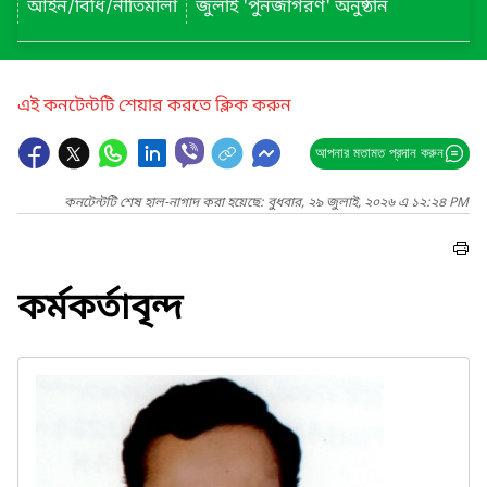
আইন/বিধি/নীতিমালা
জুলাই 'পুনর্জাগরণ' অনুষ্ঠান
এই কনটেন্টটি শেয়ার করতে ক্লিক করুন
আপনার মতামত প্রদান করুন
কনটেন্টটি শেষ হাল-নাগাদ করা হয়েছে: বুধবার, ২৯ জুলাই, ২০২৬ এ ১২:২৪ PM
কর্মকর্তাবৃন্দ