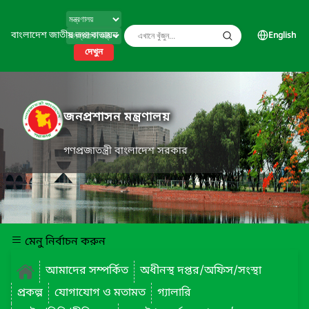
বাংলাদেশ জাতীয় তথ্য বাতায়ন
English
দেখুন
জনপ্রশাসন মন্ত্রণালয়
গণপ্রজাতন্ত্রী বাংলাদেশ সরকার
মেনু নির্বাচন করুন
আমাদের সম্পর্কিত
অধীনস্থ দপ্তর/অফিস/সংস্থা
প্রকল্প
যোগাযোগ ও মতামত
গ্যালারি