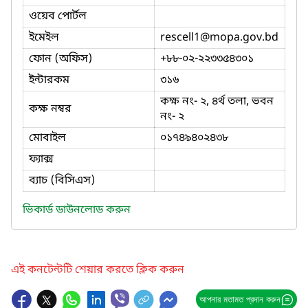
ওয়েব পোর্টল
ইমেইল
rescell1
@mopa.gov.bd
ফোন (অফিস)
+৮৮-০২-২২৩৩৫৪৩০১
ইন্টারকম
৩১৬
কক্ষ নং- ২, ৪র্থ তলা, ভবন
কক্ষ নম্বর
নং- ২
মোবাইল
০১৭৪৯৪০২৪৩৮
ফ্যাক্স
ব্যাচ (বিসিএস)
ভিকার্ড ডাউনলোড করুন
এই কনটেন্টটি শেয়ার করতে ক্লিক করুন
আপনার মতামত প্রদান করুন