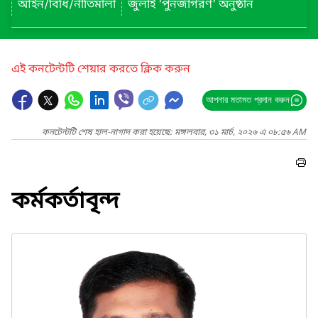
আইন/বিধি/নীতিমালা
জুলাই 'পুনর্জাগরণ' অনুষ্ঠান
এই কনটেন্টটি শেয়ার করতে ক্লিক করুন
আপনার মতামত প্রদান করুন
কনটেন্টটি শেষ হাল-নাগাদ করা হয়েছে: মঙ্গলবার, ৩১ মার্চ, ২০২৬ এ ০৮:৫৬ AM
কর্মকর্তাবৃন্দ