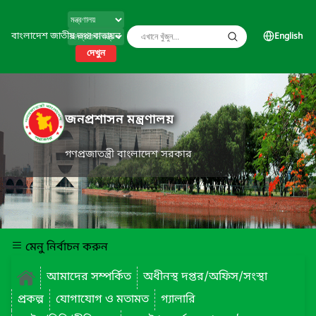
বাংলাদেশ জাতীয় তথ্য বাতায়ন
English
দেখুন
জনপ্রশাসন মন্ত্রণালয়
গণপ্রজাতন্ত্রী বাংলাদেশ সরকার
মেনু নির্বাচন করুন
আমাদের সম্পর্কিত
অধীনস্থ দপ্তর/অফিস/সংস্থা
প্রকল্প
যোগাযোগ ও মতামত
গ্যালারি