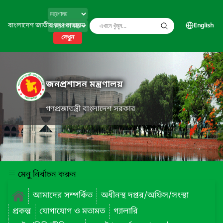
বাংলাদেশ জাতীয় তথ্য বাতায়ন
English
দেখুন
জনপ্রশাসন মন্ত্রণালয়
গণপ্রজাতন্ত্রী বাংলাদেশ সরকার
মেনু নির্বাচন করুন
আমাদের সম্পর্কিত
অধীনস্থ দপ্তর/অফিস/সংস্থা
প্রকল্প
যোগাযোগ ও মতামত
গ্যালারি