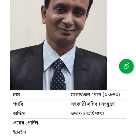
নাম
মনোরঞ্জন গোপ (১১৮৪৩)
পদবি
সহকারী সচিব (সংযুক্ত)
অফিস
তদন্ত-২ অধিশাখা
ওয়েব পোর্টল
ইমেইল