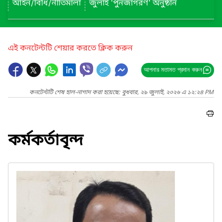
আইন/বিধি/নীতিমালা
জুলাই 'পুনর্জাগরণ' অনুষ্ঠান
এই কনটেন্টটি শেয়ার করতে ক্লিক করুন
আপনার মতামত প্রদান করুন
কনটেন্টটি শেষ হাল-নাগাদ করা হয়েছে: বুধবার, ২৯ জুলাই, ২০২৬ এ ১২:২৪ PM
কর্মকর্তাবৃন্দ