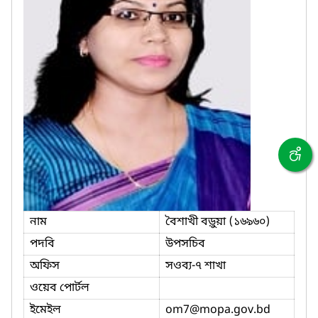
নাম
বৈশাখী বড়ুয়া (১৬৯৬০)
পদবি
উপসচিব
অফিস
সওব্য-৭ শাখা
ওয়েব পোর্টল
ইমেইল
om7
@mopa.gov.bd