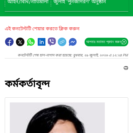
আইন/বিধি/নীতিমালা
জুলাই 'পুনর্জাগরণ' অনুষ্ঠান
এই কনটেন্টটি শেয়ার করতে ক্লিক করুন
আপনার মতামত প্রদান করুন
কনটেন্টটি শেষ হাল-নাগাদ করা হয়েছে: বুধবার, ২৯ জুলাই, ২০২৬ এ ১২:২৪ PM
কর্মকর্তাবৃন্দ