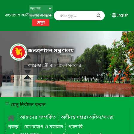
বাংলাদেশ জাতীয় তথ্য বাতায়ন
English
দেখুন
জনপ্রশাসন মন্ত্রণালয়
গণপ্রজাতন্ত্রী বাংলাদেশ সরকার
মেনু নির্বাচন করুন
আমাদের সম্পর্কিত
অধীনস্থ দপ্তর/অফিস/সংস্থা
প্রকল্প
যোগাযোগ ও মতামত
গ্যালারি