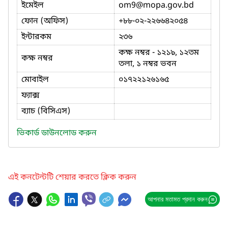
ইমেইল
om9
@mopa.gov.bd
ফোন (অফিস)
+৮৮-০২-২২৬৬৪২০৫৪
ইন্টারকম
২৩৬
কক্ষ নম্বর - ১২১৯, ১২তম
কক্ষ নম্বর
তলা, ১ নম্বর ভবন
মোবাইল
০১৭২২১২৬১৬৫
ফ্যাক্স
ব্যাচ (বিসিএস)
ভিকার্ড ডাউনলোড করুন
এই কনটেন্টটি শেয়ার করতে ক্লিক করুন
আপনার মতামত প্রদান করুন