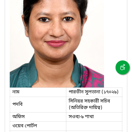
নাম
পারভীন সুলতানা (১৭০২৯)
সিনিয়র সহকারী সচিব
পদবি
(অতিরিক্ত দায়িত্ব)
অফিস
সওব্য-৯ শাখা
ওয়েব পোর্টল