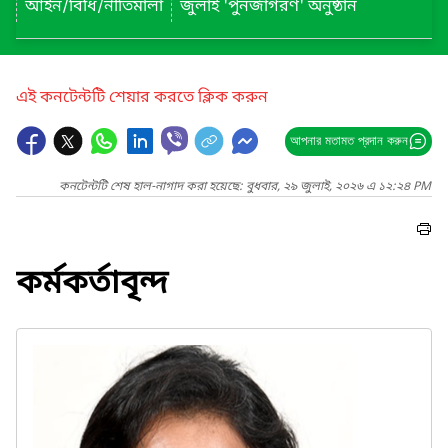
আইন/বিধি/নীতিমালা
জুলাই 'পুনর্জাগরণ' অনুষ্ঠান
এই কনটেন্টটি শেয়ার করতে ক্লিক করুন
আপনার মতামত প্রদান করুন
কনটেন্টটি শেষ হাল-নাগাদ করা হয়েছে: বুধবার, ২৯ জুলাই, ২০২৬ এ ১২:২৪ PM
কর্মকর্তাবৃন্দ