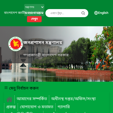
বাংলাদেশ জাতীয় তথ্য বাতায়ন
English
দেখুন
জনপ্রশাসন মন্ত্রণালয়
গণপ্রজাতন্ত্রী বাংলাদেশ সরকার
মেনু নির্বাচন করুন
আমাদের সম্পর্কিত
অধীনস্থ দপ্তর/অফিস/সংস্থা
প্রকল্প
যোগাযোগ ও মতামত
গ্যালারি