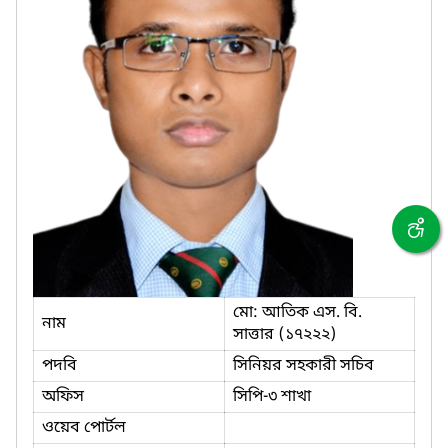
মো: আতিক এস. বি.
নাম
সাত্তার (১৭২২২)
পদবি
সিনিয়র সহকারী সচিব
অফিস
সিপি-৩ শাখা
ওয়েব পোর্টল