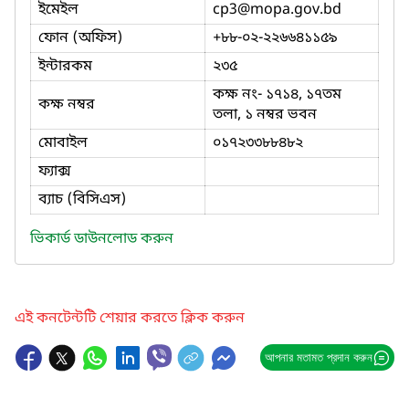
ইমেইল
cp3
@mopa.gov.bd
ফোন (অফিস)
+৮৮-০২-২২৬৬৪১১৫৯
ইন্টারকম
২৩৫
কক্ষ নং- ১৭১৪, ১৭তম
কক্ষ নম্বর
তলা, ১ নম্বর ভবন
মোবাইল
০১৭২৩৩৮৮৪৮২
ফ্যাক্স
ব্যাচ (বিসিএস)
ভিকার্ড ডাউনলোড করুন
এই কনটেন্টটি শেয়ার করতে ক্লিক করুন
আপনার মতামত প্রদান করুন