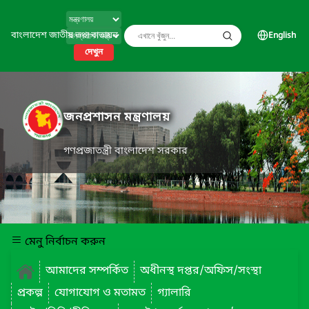
বাংলাদেশ জাতীয় তথ্য বাতায়ন
English
দেখুন
জনপ্রশাসন মন্ত্রণালয়
গণপ্রজাতন্ত্রী বাংলাদেশ সরকার
মেনু নির্বাচন করুন
আমাদের সম্পর্কিত
অধীনস্থ দপ্তর/অফিস/সংস্থা
প্রকল্প
যোগাযোগ ও মতামত
গ্যালারি