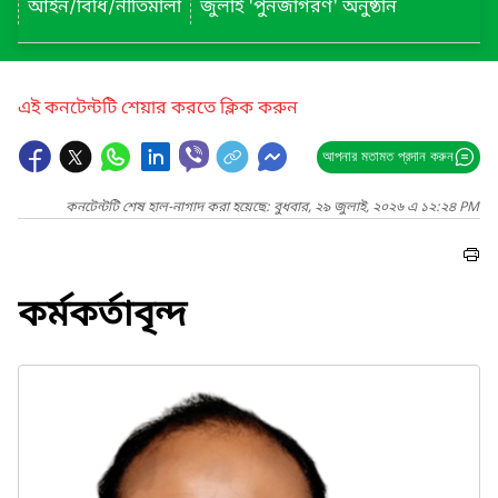
আইন/বিধি/নীতিমালা
জুলাই 'পুনর্জাগরণ' অনুষ্ঠান
এই কনটেন্টটি শেয়ার করতে ক্লিক করুন
আপনার মতামত প্রদান করুন
কনটেন্টটি শেষ হাল-নাগাদ করা হয়েছে: বুধবার, ২৯ জুলাই, ২০২৬ এ ১২:২৪ PM
কর্মকর্তাবৃন্দ