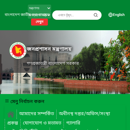
বাংলাদেশ জাতীয় তথ্য বাতায়ন
English
দেখুন
জনপ্রশাসন মন্ত্রণালয়
গণপ্রজাতন্ত্রী বাংলাদেশ সরকার
মেনু নির্বাচন করুন
আমাদের সম্পর্কিত
অধীনস্থ দপ্তর/অফিস/সংস্থা
প্রকল্প
যোগাযোগ ও মতামত
গ্যালারি