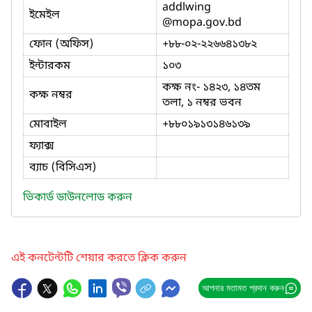
addlwing
ইমেইল
@mopa.gov.bd
ফোন (অফিস)
+৮৮-০২-২২৬৬৪১৩৮২
ইন্টারকম
১০৩
কক্ষ নং- ১৪২৩, ১৪তম
কক্ষ নম্বর
তলা, ১ নম্বর ভবন
মোবাইল
+৮৮০১৯১৩১৪৬১৩৯
ফ্যাক্স
ব্যাচ (বিসিএস)
ভিকার্ড ডাউনলোড করুন
এই কনটেন্টটি শেয়ার করতে ক্লিক করুন
আপনার মতামত প্রদান করুন