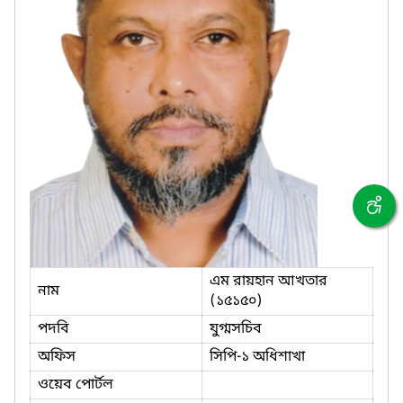
এম রায়হান আখতার
নাম
(১৫১৫০)
পদবি
যুগ্মসচিব
অফিস
সিপি-১ অধিশাখা
ওয়েব পোর্টল