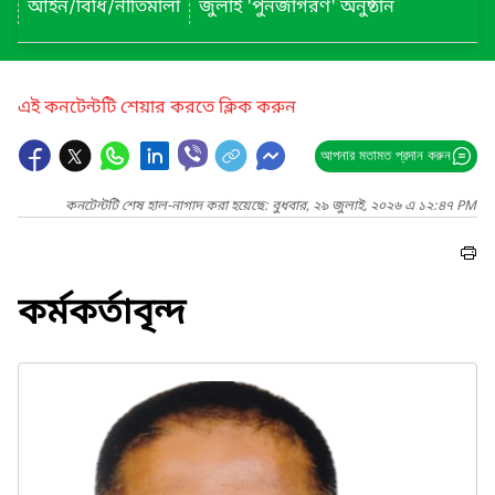
আইন/বিধি/নীতিমালা
জুলাই 'পুনর্জাগরণ' অনুষ্ঠান
এই কনটেন্টটি শেয়ার করতে ক্লিক করুন
আপনার মতামত প্রদান করুন
কনটেন্টটি শেষ হাল-নাগাদ করা হয়েছে: বুধবার, ২৯ জুলাই, ২০২৬ এ ১২:৪৭ PM
কর্মকর্তাবৃন্দ