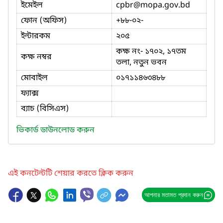
ইমেইল
cpbr
@mopa.gov.bd
ফোন (অফিস)
+৮৮-০২-
ইন্টারকম
২০৫
কক্ষ নং- ১৭০২, ১৭তম
কক্ষ নম্বর
তলা, নতুন ভবন
মোবাইল
০১৭১১৪৬৩৪৮৮
ফ্যাক্স
ব্যাচ (বিসিএস)
ভিকার্ড ডাউনলোড করুন
এই কনটেন্টটি শেয়ার করতে ক্লিক করুন
আপনার মতামত প্রদান করুন