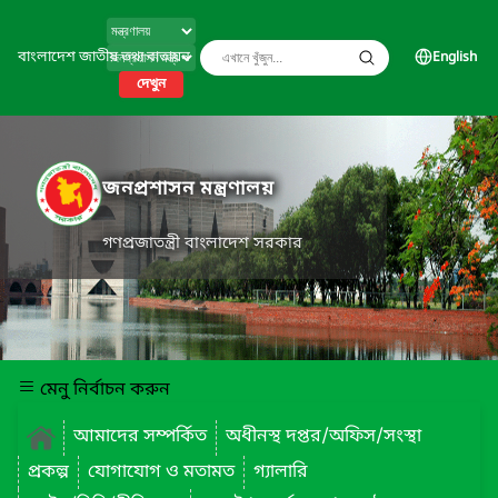
বাংলাদেশ জাতীয় তথ্য বাতায়ন
English
দেখুন
জনপ্রশাসন মন্ত্রণালয়
গণপ্রজাতন্ত্রী বাংলাদেশ সরকার
মেনু নির্বাচন করুন
আমাদের সম্পর্কিত
অধীনস্থ দপ্তর/অফিস/সংস্থা
প্রকল্প
যোগাযোগ ও মতামত
গ্যালারি