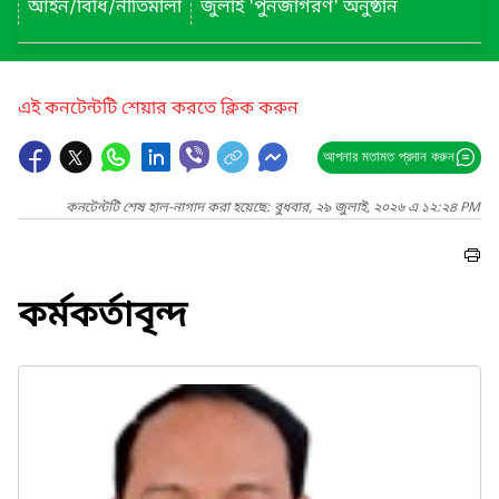
আইন/বিধি/নীতিমালা
জুলাই 'পুনর্জাগরণ' অনুষ্ঠান
এই কনটেন্টটি শেয়ার করতে ক্লিক করুন
আপনার মতামত প্রদান করুন
কনটেন্টটি শেষ হাল-নাগাদ করা হয়েছে: বুধবার, ২৯ জুলাই, ২০২৬ এ ১২:২৪ PM
কর্মকর্তাবৃন্দ