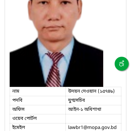
নাম
উদয়ন দেওয়ান (১৫৭৪৯)
পদবি
যুগ্মসচিব
অফিস
আইন-১ অধিশাখা
ওয়েব পোর্টল
ইমেইল
lawbr1
@mopa.gov.bd