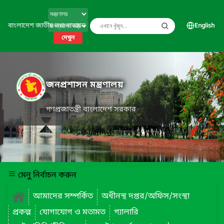
বাংলাদেশ জাতীয় তথ্য বাতায়ন
English
দেখুন
জনপ্রশাসন মন্ত্রণালয়
গণপ্রজাতন্ত্রী বাংলাদেশ সরকার
মেনু নির্বাচন করুন
আমাদের সম্পর্কিত
অধীনস্থ দপ্তর/অফিস/সংস্থা
প্রকল্প
যোগাযোগ ও মতামত
গ্যালারি