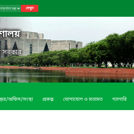
দেখুন
রণালয়
েশ সরকার
প্তর/অফিস/সংস্থা
প্রকল্প
যোগাযোগ ও মতামত
গ্যালারি