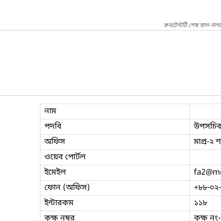
কনটেন্টটি শেষ হাল-নাগ
নাম
পদবি
উপসচি
অফিস
মাপ্র-২ 
ওয়েব পোর্টল
ইমেইল
fa2
@mo
ফোন (অফিস)
+৮৮-০২
ইন্টারকম
১১৮
কক্ষ নম্বর
কক্ষ নং