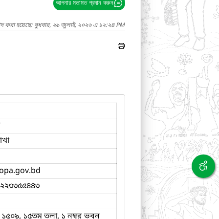
আপনার মতামত প্রদান করুন
াদ করা হয়েছে: বুধবার, ২৯ জুলাই, ২০২৬ এ ১২:২৪ PM
ব
শাখা
pa.gov.bd
-২২৩৩৫৫৪৪৩
- ১৫০৯, ১৫তম তলা, ১ নম্বর ভবন