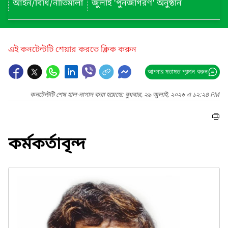
আইন/বিধি/নীতিমালা
জুলাই 'পুনর্জাগরণ' অনুষ্ঠান
এই কনটেন্টটি শেয়ার করতে ক্লিক করুন
আপনার মতামত প্রদান করুন
কনটেন্টটি শেষ হাল-নাগাদ করা হয়েছে: বুধবার, ২৯ জুলাই, ২০২৬ এ ১২:২৪ PM
কর্মকর্তাবৃন্দ