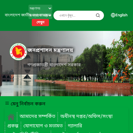
বাংলাদেশ জাতীয় তথ্য বাতায়ন
English
দেখুন
জনপ্রশাসন মন্ত্রণালয়
গণপ্রজাতন্ত্রী বাংলাদেশ সরকার
মেনু নির্বাচন করুন
আমাদের সম্পর্কিত
অধীনস্থ দপ্তর/অফিস/সংস্থা
প্রকল্প
যোগাযোগ ও মতামত
গ্যালারি