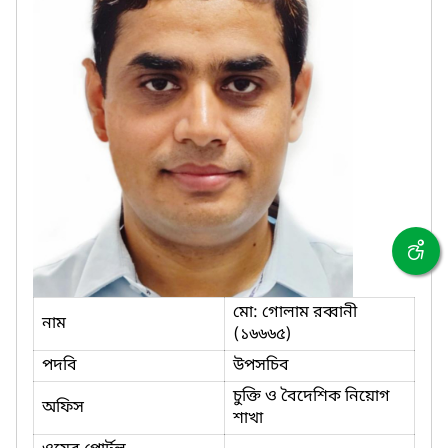
মো: গোলাম রব্বানী
নাম
(১৬৬৬৫)
পদবি
উপসচিব
চুক্তি ও বৈদেশিক নিয়োগ
অফিস
শাখা