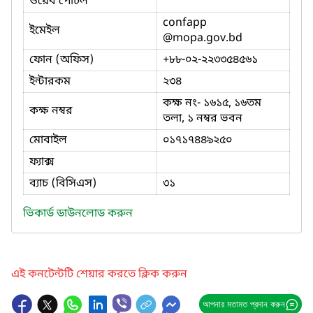
ওয়েব পোর্টল
confapp
ইমেইল
@mopa.gov.bd
ফোন (অফিস)
+৮৮-০২-২২৩৩৫৪৫৬১
ইন্টারকম
২৩৪
কক্ষ নং- ১৬১৫, ১৬তম
কক্ষ নম্বর
তলা, ১ নম্বর ভবন
মোবাইল
০১৭১৭৪৪৯২৫০
ফ্যাক্স
ব্যাচ (বিসিএস)
৩১
ভিকার্ড ডাউনলোড করুন
এই কনটেন্টটি শেয়ার করতে ক্লিক করুন
আপনার মতামত প্রদান করুন