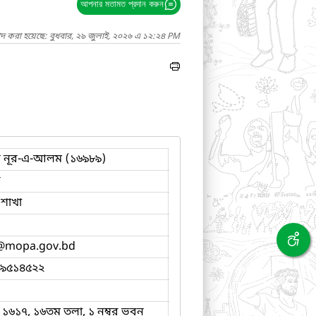
আপনার মতামত প্রদান করুন
াদ করা হয়েছে: বুধবার, ২৯ জুলাই, ২০২৬ এ ১২:২৪ PM
মদ নূর-এ-আলম (১৬৯৮৯)
ব
 শাখা
@mopa.gov.bd
-৯৫১৪৫২২
- ১৬১৭, ১৬তম তলা, ১ নম্বর ভবন