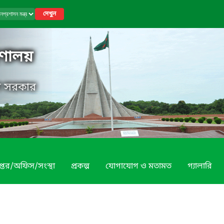
দেখুন
রণালয়
েশ সরকার
প্তর/অফিস/সংস্থা
প্রকল্প
যোগাযোগ ও মতামত
গ্যালারি