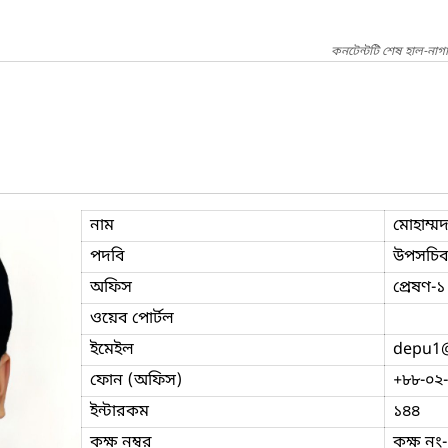
কনটেন্টটি শেষ হাল-নাগ
নাম
মোহাম্
পদবি
উপসচি
অফিস
প্রেষণ-১
ওয়েব পোর্টল
ইমেইল
depu1
ফোন (অফিস)
+৮৮-০২
ইন্টারকম
১৪৪
কক্ষ নম্বর
কক্ষ নং