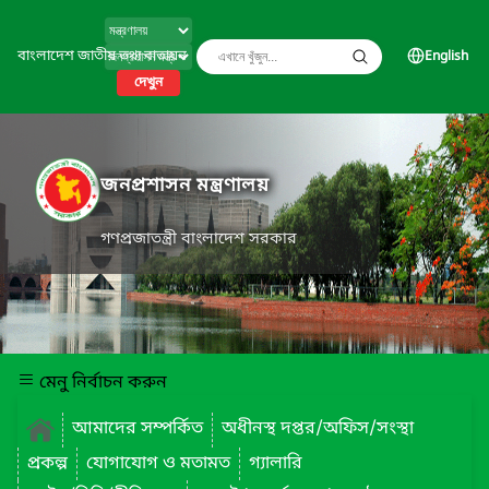
বাংলাদেশ জাতীয় তথ্য বাতায়ন
English
দেখুন
জনপ্রশাসন মন্ত্রণালয়
গণপ্রজাতন্ত্রী বাংলাদেশ সরকার
মেনু নির্বাচন করুন
আমাদের সম্পর্কিত
অধীনস্থ দপ্তর/অফিস/সংস্থা
প্রকল্প
যোগাযোগ ও মতামত
গ্যালারি