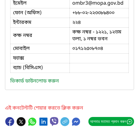
ইমেইল
ombr3
@mopa.gov.bd
ফোন (অফিস)
+৮৮-০২-২২৩৩৮৯৪০০
ইন্টারকম
২২৪
কক্ষ নম্বর - ১২২১, ১২তম
কক্ষ নম্বর
তলা, ১ নম্বর ভবন
মোবাইল
০১৭১২৫০৮৭০৪
ফ্যাক্স
ব্যাচ (বিসিএস)
ভিকার্ড ডাউনলোড করুন
এই কনটেন্টটি শেয়ার করতে ক্লিক করুন
আপনার মতামত প্রদান করুন