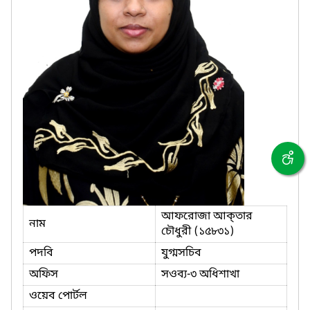
আফরোজা আক্‌তার
নাম
চৌধুরী (১৫৮৩১)
পদবি
যুগ্মসচিব
অফিস
সওব্য-৩ অধিশাখা
ওয়েব পোর্টল