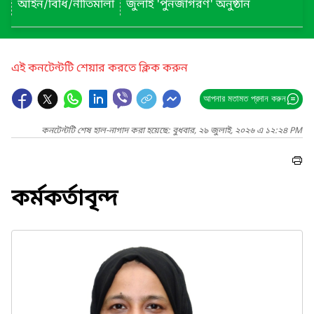
আইন/বিধি/নীতিমালা
জুলাই 'পুনর্জাগরণ' অনুষ্ঠান
এই কনটেন্টটি শেয়ার করতে ক্লিক করুন
আপনার মতামত প্রদান করুন
কনটেন্টটি শেষ হাল-নাগাদ করা হয়েছে: বুধবার, ২৯ জুলাই, ২০২৬ এ ১২:২৪ PM
কর্মকর্তাবৃন্দ