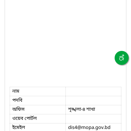
নাম
পদবি
অফিস
শৃঙ্খলা-৪ শাখা
ওয়েব পোর্টল
ইমেইল
dis4
@mopa.gov.bd