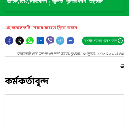
আইন/বিধি/নীতিমালা
জুলাই 'পুনর্জাগরণ' অনুষ্ঠান
এই কনটেন্টটি শেয়ার করতে ক্লিক করুন
আপনার মতামত প্রদান করুন
কনটেন্টটি শেষ হাল-নাগাদ করা হয়েছে: বুধবার, ২৯ জুলাই, ২০২৬ এ ১২:২৪ PM
কর্মকর্তাবৃন্দ