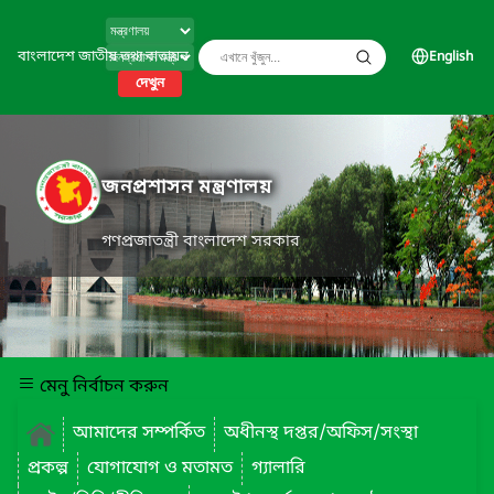
বাংলাদেশ জাতীয় তথ্য বাতায়ন
English
দেখুন
জনপ্রশাসন মন্ত্রণালয়
গণপ্রজাতন্ত্রী বাংলাদেশ সরকার
মেনু নির্বাচন করুন
আমাদের সম্পর্কিত
অধীনস্থ দপ্তর/অফিস/সংস্থা
প্রকল্প
যোগাযোগ ও মতামত
গ্যালারি