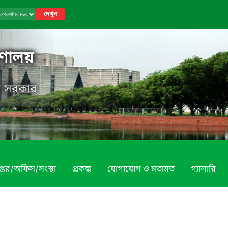
দেখুন
রণালয়
েশ সরকার
প্তর/অফিস/সংস্থা
প্রকল্প
যোগাযোগ ও মতামত
গ্যালারি