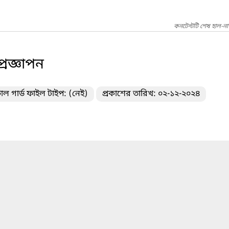
কনটেন্টটি শেষ হাল-না
্রজ্ঞাপন
াল গার্ড ফাইল টাইপ: (নেই)
প্রকাশের তারিখ: ০২-১২-২০২৪