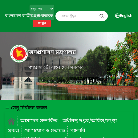
বাংলাদেশ জাতীয় তথ্য বাতায়ন
English
দেখুন
জনপ্রশাসন মন্ত্রণালয়
গণপ্রজাতন্ত্রী বাংলাদেশ সরকার
মেনু নির্বাচন করুন
আমাদের সম্পর্কিত
অধীনস্থ দপ্তর/অফিস/সংস্থা
প্রকল্প
যোগাযোগ ও মতামত
গ্যালারি