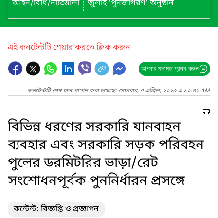
আইন/বিধি/নীতিমালা
জুলাই 'পুনর্জাগরণ' অনুষ্ঠান
এই কনটেন্টটি শেয়ার করতে ক্লিক করুন
আপনার মতামত প্রদান করুন
কনটেন্টটি শেষ হাল-নাগাদ করা হয়েছে: সোমবার, ৭ এপ্রিল, ২০২৫ এ ১০:৪২ AM
বিভিন্ন ধরণের সরকারি যানবাহন
ব্যবহার এবং সরকারি সড়ক পরিবহন
পুলের ডরমিটরির ভাড়া/রেট
সংশোধনপূর্বক পুননির্ধারন প্রসঙ্গে
কন্টেন্ট: বিজ্ঞপ্তি ও প্রজ্ঞাপন