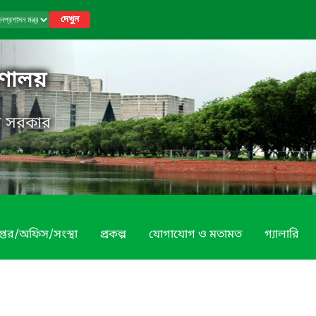
দেখুন
রণালয়
েশ সরকার
প্তর/অফিস/সংস্থা
প্রকল্প
যোগাযোগ ও মতামত
গ্যালারি