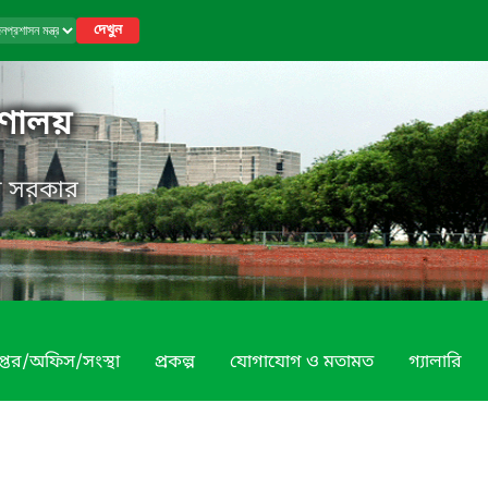
দেখুন
রণালয়
েশ সরকার
প্তর/অফিস/সংস্থা
প্রকল্প
যোগাযোগ ও মতামত
গ্যালারি