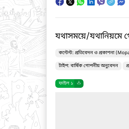
যথাসময়ে/যথানিয়মে গোপন
কন্টেন্ট: প্রতিবেদন ও প্রকাশনা (Mop
টাইপ: বার্ষিক গোপনীয় অনুবেদন
প
ফাইল ১