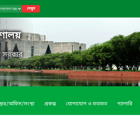
দেখুন
রণালয়
েশ সরকার
প্তর/অফিস/সংস্থা
প্রকল্প
যোগাযোগ ও মতামত
গ্যালারি