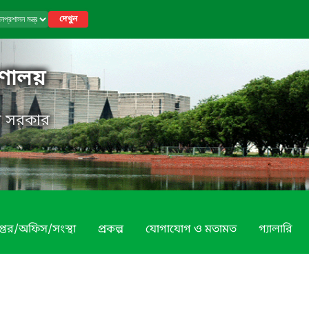
দেখুন
রণালয়
েশ সরকার
প্তর/অফিস/সংস্থা
প্রকল্প
যোগাযোগ ও মতামত
গ্যালারি