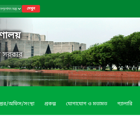
দেখুন
রণালয়
েশ সরকার
প্তর/অফিস/সংস্থা
প্রকল্প
যোগাযোগ ও মতামত
গ্যালারি