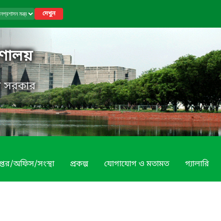
দেখুন
রণালয়
েশ সরকার
প্তর/অফিস/সংস্থা
প্রকল্প
যোগাযোগ ও মতামত
গ্যালারি