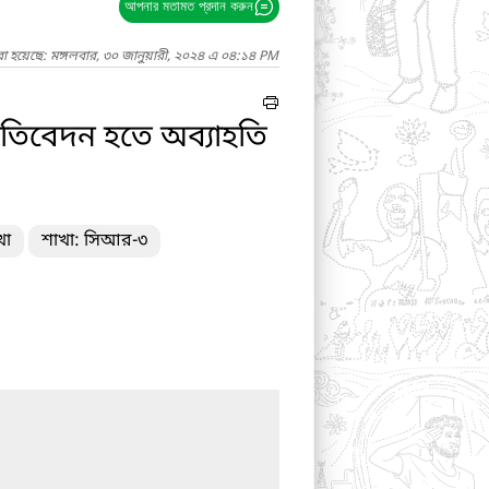
আপনার মতামত প্রদান করুন
া হয়েছে: মঙ্গলবার, ৩০ জানুয়ারী, ২০২৪ এ ০৪:১৪ PM
্রতিবেদন হতে অব্যাহতি
খা
শাখা: সিআর-৩