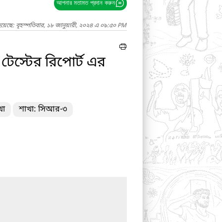
আপনার মতামত প্রদান করুন
য়েছে: বৃহস্পতিবার, ১৮ জানুয়ারী, ২০২৪ এ ০৯:৫০ PM
টেস্টের রিপোর্ট এর
খা
শাখা: সিআর-৩