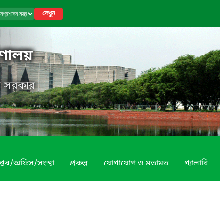
দেখুন
রণালয়
েশ সরকার
প্তর/অফিস/সংস্থা
প্রকল্প
যোগাযোগ ও মতামত
গ্যালারি