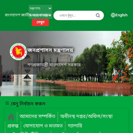
বাংলাদেশ জাতীয় তথ্য বাতায়ন
English
দেখুন
জনপ্রশাসন মন্ত্রণালয়
গণপ্রজাতন্ত্রী বাংলাদেশ সরকার
মেনু নির্বাচন করুন
আমাদের সম্পর্কিত
অধীনস্থ দপ্তর/অফিস/সংস্থা
প্রকল্প
যোগাযোগ ও মতামত
গ্যালারি