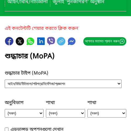
আইন/বিধি/নীতিমালা
জুলাই 'পুনর্জাগরণ' অনুষ্ঠান
এই কনটেন্টটি শেয়ার করতে ক্লিক করুন
আপনার মতামত প্রদান করুন
শুদ্ধাচার (MoPA)
শুদ্ধাচার টাইপ (MoPA)
অনুবিভাগ
শাখা
শাখা
এডভান্সড অপশনগুলো দেখান