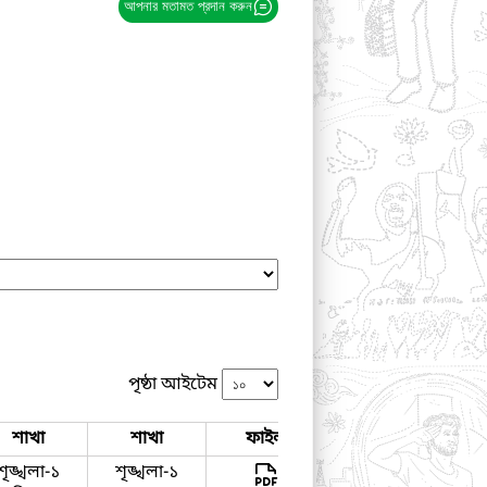
আপনার মতামত প্রদান করুন
পৃষ্ঠা আইটেম
শাখা
শাখা
ফাইল
কার্যকলাপ
শৃঙ্খলা-১
শৃঙ্খলা-১
দেখুন