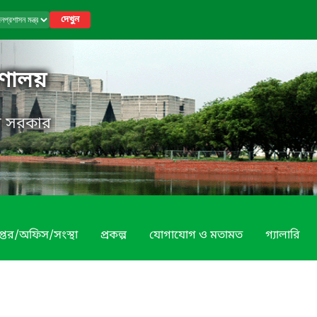
দেখুন
রণালয়
েশ সরকার
প্তর/অফিস/সংস্থা
প্রকল্প
যোগাযোগ ও মতামত
গ্যালারি