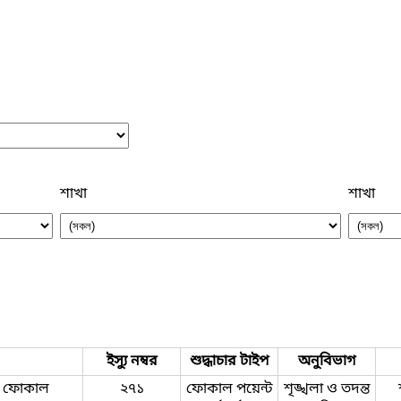
শাখা
শাখা
ইস্যু নম্বর
শুদ্ধাচার টাইপ
অনুবিভাগ
্প ফোকাল
২৭১
ফোকাল পয়েন্ট
শৃঙ্খলা ও তদন্ত