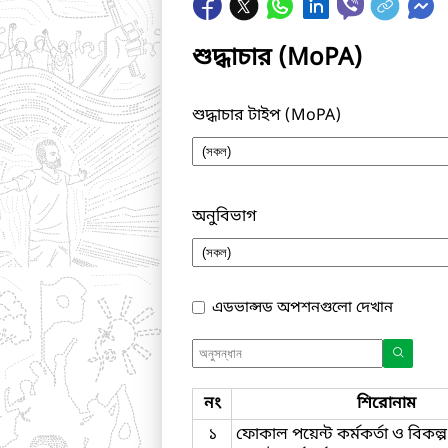
শুদ্ধাচার (MoPA)
শুদ্ধাচার টাইপ (MoPA)
অনুবিভাগ
এডভান্সড অপশনগুলো দেখান
নং
শিরোনাম
১
ফোকাল পয়েন্ট কর্মকর্তা ও বিকল