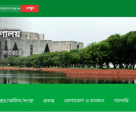
দেখুন
রণালয়
েশ সরকার
প্তর/অফিস/সংস্থা
প্রকল্প
যোগাযোগ ও মতামত
গ্যালারি