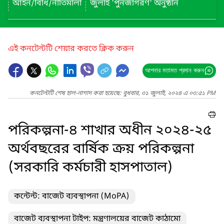
আইন/বিধি/নীতিমালা
জুলাই 'পুনর্জাগরণ' অনুষ্ঠান
এই কনটেন্টটি শেয়ার করতে ক্লিক করুন
আপনার মতামত প্রদান করুন
কনটেন্টটি শেষ হাল-নাগাদ করা হয়েছে: বুধবার, ৩১ জুলাই, ২০২৪ এ ০৩:৫১ PM
পরিকল্পনা-৪ শাখার অধীন ২০২৪-২৫
অর্থবছরের বার্ষিক ক্রয় পরিকল্পনা
(সরকারি কর্মচারী হাসপাতাল)
কন্টেন্ট: বাজেট ব্যবস্থাপনা (MoPA)
বাজেট ব্যবস্থাপনা টাইপ: মন্ত্রণালয়ের বাজেট কাঠামো