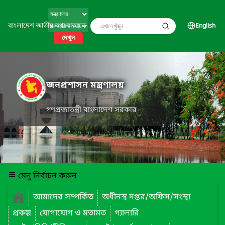
বাংলাদেশ জাতীয় তথ্য বাতায়ন
English
দেখুন
জনপ্রশাসন মন্ত্রণালয়
গণপ্রজাতন্ত্রী বাংলাদেশ সরকার
মেনু নির্বাচন করুন
আমাদের সম্পর্কিত
অধীনস্থ দপ্তর/অফিস/সংস্থা
প্রকল্প
যোগাযোগ ও মতামত
গ্যালারি