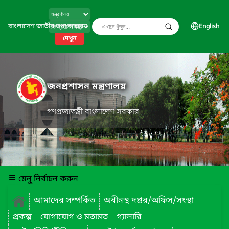
বাংলাদেশ জাতীয় তথ্য বাতায়ন
English
দেখুন
জনপ্রশাসন মন্ত্রণালয়
গণপ্রজাতন্ত্রী বাংলাদেশ সরকার
মেনু নির্বাচন করুন
আমাদের সম্পর্কিত
অধীনস্থ দপ্তর/অফিস/সংস্থা
প্রকল্প
যোগাযোগ ও মতামত
গ্যালারি