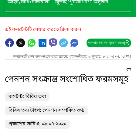
আইন/বিধি/নীতিমালা
জুলাই 'পুনর্জাগরণ' অনুষ্ঠান
এই কনটেন্টটি শেয়ার করতে ক্লিক করুন
আপনার মতামত প্রদান করুন
কনটেন্টটি শেষ হাল-নাগাদ করা হয়েছে: বৃহস্পতিবার, ৯ জুলাই, ২০২০ এ ০৭:০৫ PM
পেনশন সংক্রান্ত সংশোধিত ফরমসমূহ
কন্টেন্ট: বিবিধ তথ্য
বিবিধ তথ্য টাইপ: পেনশন সম্পর্কিত তথ্য
প্রকাশের তারিখ: ০৯-০৭-২০২০