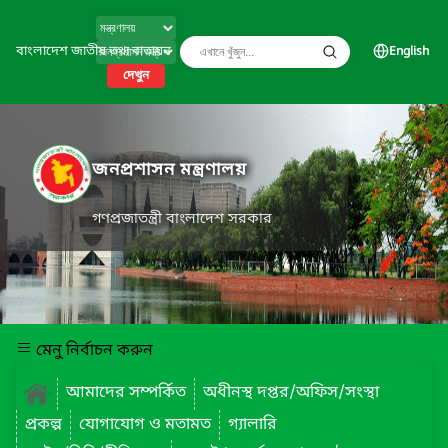
বাংলাদেশ জাতীয় তথ্য বাতায়ন
English
দেখুন
জনপ্রশাসন মন্ত্রণালয়
গণপ্রজাতন্ত্রী বাংলাদেশ সরকার
মেনু নির্বাচন করুন
আমাদের সম্পর্কিত
অধীনস্থ দপ্তর/অফিস/সংস্থা
প্রকল্প
যোগাযোগ ও মতামত
গ্যালারি