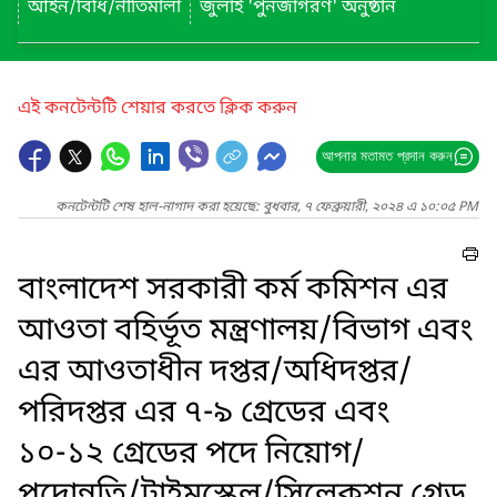
আইন/বিধি/নীতিমালা
জুলাই 'পুনর্জাগরণ' অনুষ্ঠান
এই কনটেন্টটি শেয়ার করতে ক্লিক করুন
আপনার মতামত প্রদান করুন
কনটেন্টটি শেষ হাল-নাগাদ করা হয়েছে: বুধবার, ৭ ফেব্রুয়ারী, ২০২৪ এ ১০:০৫ PM
বাংলাদেশ সরকারী কর্ম কমিশন এর
আওতা বহির্ভূত মন্ত্রণালয়/বিভাগ এবং
এর আওতাধীন দপ্তর/অধিদপ্তর/
পরিদপ্তর এর ৭-৯ গ্রেডের এবং
১০-১২ গ্রেডের পদে নিয়োগ/
পদোন্নতি/টাইমস্কেল/সিলেকশন গ্রেড