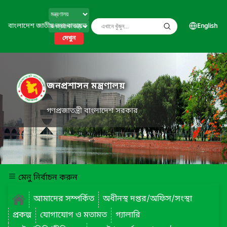
বাংলাদেশ জাতীয় তথ্য বাতায়ন
English
দেখুন
জনপ্রশাসন মন্ত্রণালয়
গণপ্রজাতন্ত্রী বাংলাদেশ সরকার
মেনু নির্বাচন করুন
আমাদের সম্পর্কিত
অধীনস্থ দপ্তর/অফিস/সংস্থা
প্রকল্প
যোগাযোগ ও মতামত
গ্যালারি