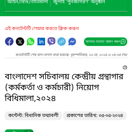
আইন/বিধি/নীতিমালা
জুলাই 'পুনর্জাগরণ' অনুষ্ঠান
এই কনটেন্টটি শেয়ার করতে ক্লিক করুন
আপনার মতামত প্রদান করুন
কনটেন্টটি শেষ হাল-নাগাদ করা হয়েছে: বৃহস্পতিবার, ২৩ মে, ২০২৪ এ ০৪:৩৪ PM
বাংলাদেশ সচিবালয় কেন্দ্রীয় গ্রন্থাগার
(কর্মকর্তা ও কর্মচারী) নিয়োগ
বিধিমালা,২০২৪
কন্টেন্ট: বিধানিক তথ্যাবলী
প্রকাশের তারিখ: ০৫-০৫-২০২৪