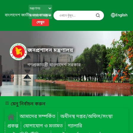
বাংলাদেশ জাতীয় তথ্য বাতায়ন
English
দেখুন
জনপ্রশাসন মন্ত্রণালয়
গণপ্রজাতন্ত্রী বাংলাদেশ সরকার
মেনু নির্বাচন করুন
আমাদের সম্পর্কিত
অধীনস্থ দপ্তর/অফিস/সংস্থা
প্রকল্প
যোগাযোগ ও মতামত
গ্যালারি