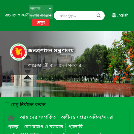
বাংলাদেশ জাতীয় তথ্য বাতায়ন
English
দেখুন
জনপ্রশাসন মন্ত্রণালয়
গণপ্রজাতন্ত্রী বাংলাদেশ সরকার
মেনু নির্বাচন করুন
আমাদের সম্পর্কিত
অধীনস্থ দপ্তর/অফিস/সংস্থা
প্রকল্প
যোগাযোগ ও মতামত
গ্যালারি