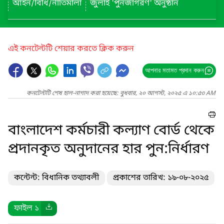
আইন/বিধি/নীতিমালা
জুলাই 'পুনর্জাগরণ' অনুষ্ঠান
এই কনটেন্টটি শেয়ার করতে ক্লিক করুন
আপনার মতামত প্রদান করুন
কনটেন্টটি শেষ হাল-নাগাদ করা হয়েছে: বুধবার, ২০ আগস্ট, ২০২৫ এ ১০:৫৩ AM
বাংলাদেশ কর্মচারী কল্যাণ বোর্ড থেকে
প্রদানকৃত অনুদানের হার পুন:নির্ধারণ
কন্টেন্ট: বিধানিক তথ্যাবলী
প্রকাশের তারিখ: ১৯-০৮-২০২৫
ফাইল ১