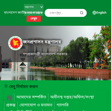
বাংলাদেশ জাতীয় তথ্য বাতায়ন
English
দেখুন
জনপ্রশাসন মন্ত্রণালয়
গণপ্রজাতন্ত্রী বাংলাদেশ সরকার
মেনু নির্বাচন করুন
আমাদের সম্পর্কিত
অধীনস্থ দপ্তর/অফিস/সংস্থা
প্রকল্প
যোগাযোগ ও মতামত
গ্যালারি