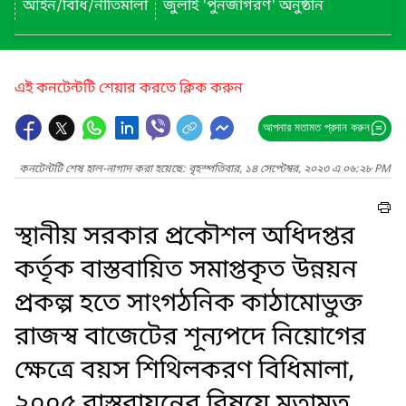
আইন/বিধি/নীতিমালা
জুলাই 'পুনর্জাগরণ' অনুষ্ঠান
এই কনটেন্টটি শেয়ার করতে ক্লিক করুন
আপনার মতামত প্রদান করুন
কনটেন্টটি শেষ হাল-নাগাদ করা হয়েছে: বৃহস্পতিবার, ১৪ সেপ্টেম্বর, ২০২৩ এ ০৬:২৮ PM
স্থানীয় সরকার প্রকৌশল অধিদপ্তর
কর্তৃক বাস্তবায়িত সমাপ্তকৃত উন্নয়ন
প্রকল্প হতে সাংগঠনিক কাঠামোভুক্ত
রাজস্ব বাজেটের শূন্যপদে নিয়োগের
ক্ষেত্রে বয়স শিথিলকরণ বিধিমালা,
২০০৫ বাস্তবায়নের বিষয়ে মতামত