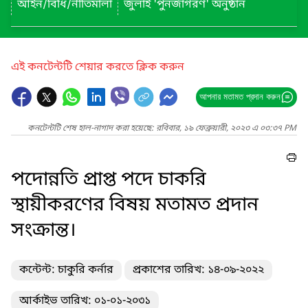
আইন/বিধি/নীতিমালা
জুলাই 'পুনর্জাগরণ' অনুষ্ঠান
এই কনটেন্টটি শেয়ার করতে ক্লিক করুন
আপনার মতামত প্রদান করুন
কনটেন্টটি শেষ হাল-নাগাদ করা হয়েছে: রবিবার, ১৯ ফেব্রুয়ারী, ২০২৩ এ ০৩:৩৭ PM
পদোন্নতি প্রাপ্ত পদে চাকরি
স্থায়ীকরণের বিষয় মতামত প্রদান
সংক্রান্ত।
কন্টেন্ট: চাকুরি কর্নার
প্রকাশের তারিখ: ১৪-০৯-২০২২
আর্কাইভ তারিখ: ০১-০১-২০৩১