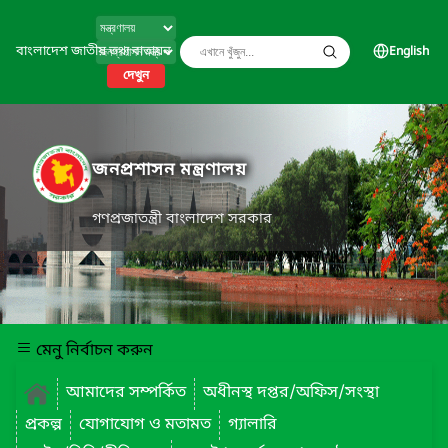
বাংলাদেশ জাতীয় তথ্য বাতায়ন
English
দেখুন
জনপ্রশাসন মন্ত্রণালয়
গণপ্রজাতন্ত্রী বাংলাদেশ সরকার
মেনু নির্বাচন করুন
আমাদের সম্পর্কিত
অধীনস্থ দপ্তর/অফিস/সংস্থা
প্রকল্প
যোগাযোগ ও মতামত
গ্যালারি