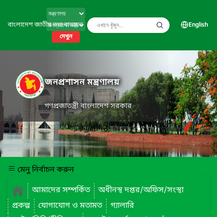
বাংলাদেশ জাতীয় তথ্য বাতায়ন
English
দেখুন
জনপ্রশাসন মন্ত্রণালয়
গণপ্রজাতন্ত্রী বাংলাদেশ সরকার
মেনু নির্বাচন করুন
আমাদের সম্পর্কিত
অধীনস্থ দপ্তর/অফিস/সংস্থা
প্রকল্প
যোগাযোগ ও মতামত
গ্যালারি