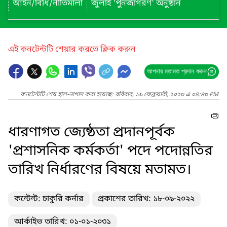
আইন/বিধি/নীতিমালা
জুলাই 'পুনর্জাগরণ' অনুষ্ঠান
এই কনটেন্টটি শেয়ার করতে ক্লিক করুন
আপনার মতামত প্রদান করুন
কনটেন্টটি শেষ হাল-নাগাদ করা হয়েছে: রবিবার, ১৯ ফেব্রুয়ারী, ২০২৩ এ ০৪:৪৩ PM
ধারণাগত জ্যেষ্ঠতা প্রদানপূর্বক
'প্রশাসনিক কর্মকর্তা' পদে পদোন্নতির
তারিখ নির্ধারণের বিষয়ে মতামত।
কন্টেন্ট: চাকুরি কর্নার
প্রকাশের তারিখ: ১৮-০৯-২০২২
আর্কাইভ তারিখ: ০১-০১-২০৩১