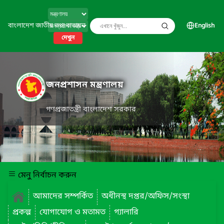
বাংলাদেশ জাতীয় তথ্য বাতায়ন
English
দেখুন
জনপ্রশাসন মন্ত্রণালয়
গণপ্রজাতন্ত্রী বাংলাদেশ সরকার
মেনু নির্বাচন করুন
আমাদের সম্পর্কিত
অধীনস্থ দপ্তর/অফিস/সংস্থা
প্রকল্প
যোগাযোগ ও মতামত
গ্যালারি