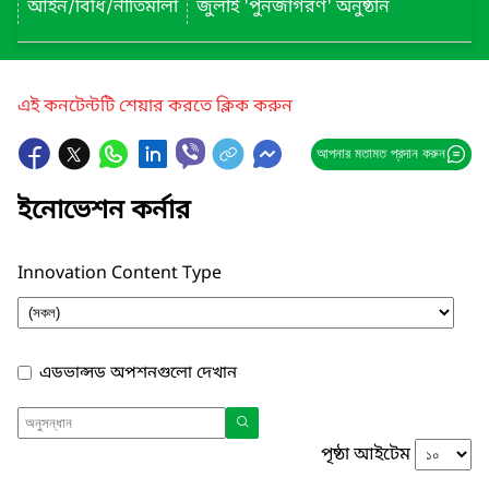
আইন/বিধি/নীতিমালা
জুলাই 'পুনর্জাগরণ' অনুষ্ঠান
এই কনটেন্টটি শেয়ার করতে ক্লিক করুন
আপনার মতামত প্রদান করুন
ইনোভেশন কর্নার
Innovation Content Type
এডভান্সড অপশনগুলো দেখান
পৃষ্ঠা আইটেম