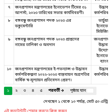
৭
জনপ্রশাসন মন্ত্রণালয়ের ইনোভেশন টিমের ৩১
উদ্ভাবন
আগস্ট, ২০২৩ তারিখের সভার কার্যবিবরণী।
কর্মপরিকল্
৮
বঙ্গবন্ধু জনপ্রশাসন পদক ২০২৩ এর
ভার্চুয়াল
ডকুমেন্টারি
ইনোভেশ
মিউজিয়া
৯
বঙ্গবন্ধু জনপ্রশাসন পদক ২০২৩ প্রাপ্তদের
জনপ্রশাসন
নামের তালিকা ও অবদান
উদ্ভাবনী
উদ্যোগ:
ইনোভেশ
ব্যাংক
১০
জনপ্রশাসন মন্ত্রণালয়ের ই-গভন্যান্স ও উদ্ভাবন
উদ্ভাবন
কর্মপরিকল্পনা ২০২২-২০২৩ বাস্তবায়ন অগ্রগতির
কর্মপরিকল্
বার্ষিক স্ব-মূল্যায়ন প্রতিবেদন প্রেরণ।
১
২
৩
৪
৫
পরবর্তী
🡲
পৃষ্ঠায় যান
দেখছেন ১ থেকে ১০ পর্যন্ত, মোট ৫০ এন্ট্রি
এই কনটেন্টটি শেয়ার করতে ক্লিক করুন