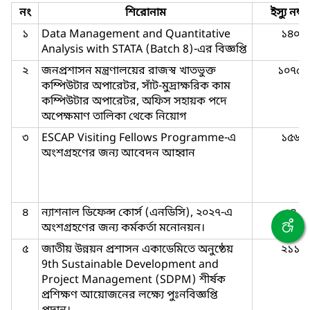
নং
শিরোনাম
ইস্যু নম্বর
১
Data Management and Quantitative
১৪০
Analysis with STATA (Batch 8)-এর বিজ্ঞপ্তি
২
জনপ্রশাসন মন্ত্রণালয়ের রাজস্ব খাতভুক্ত
১০৭৫
কম্পিউটার অপারেটর, সাঁট-মুদ্রাক্ষরিক কাম
কম্পিউটার অপারেটর, অফিস সহায়ক পদে
অপেক্ষমাণ তালিকা থেকে নিয়োগ
৩
ESCAP Visiting Fellows Programme-এ
১৫৬
অংশগ্রহণের জন্য আবেদন আহ্বান
৪
ন্যাশনাল ডিফেন্স কোর্স (এনডিসি), ২০২৭-এ
৩৪
অংশগ্রহণের জন্য কর্মকর্তা মনোনয়ন।
৫
জাতীয় উন্নয়ন প্রশাসন একাডেমিতে অনুষ্ঠেয়
২১১
9th Sustainable Development and
Project Management (SDPM) শীর্ষক
প্রশিক্ষণ আয়োজনের লক্ষ্যে পুঃনবিজ্ঞপ্তি