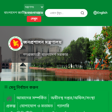
বাংলাদেশ জাতীয় তথ্য বাতায়ন
English
দেখুন
জনপ্রশাসন মন্ত্রণালয়
গণপ্রজাতন্ত্রী বাংলাদেশ সরকার
মেনু নির্বাচন করুন
আমাদের সম্পর্কিত
অধীনস্থ দপ্তর/অফিস/সংস্থা
প্রকল্প
যোগাযোগ ও মতামত
গ্যালারি